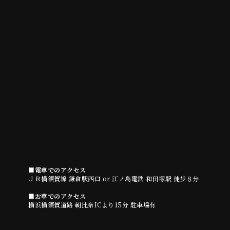
■電車でのアクセス
ＪＲ横須賀線 鎌倉駅西口 or 江ノ島電鉄 和田塚駅 徒歩８分
■お車でのアクセス
横浜横須賀道路 朝比奈ICより15分 駐車場有