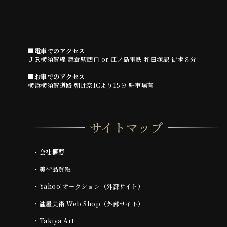
■電車でのアクセス
ＪＲ横須賀線 鎌倉駅西口 or 江ノ島電鉄 和田塚駅 徒歩８分
■お車でのアクセス
横浜横須賀道路 朝比奈ICより15分 駐車場有
サイトマップ
・
会社概要
・
美術品買取
・
Yahoo!オークション（外部サイト）
・
瀧屋美術 Web Shop（外部サイト）
・
Takiya Art