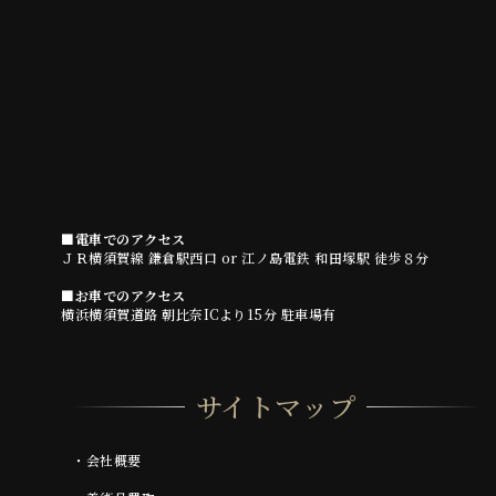
■電車でのアクセス
ＪＲ横須賀線 鎌倉駅西口 or 江ノ島電鉄 和田塚駅 徒歩８分
■お車でのアクセス
横浜横須賀道路 朝比奈ICより15分 駐車場有
サイトマップ
・
会社概要