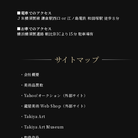
■電車でのアクセス
ＪＲ横須賀線 鎌倉駅西口 or 江ノ島電鉄 和田塚駅 徒歩８分
■お車でのアクセス
横浜横須賀道路 朝比奈ICより15分 駐車場有
サイトマップ
・
会社概要
・
美術品買取
・
Yahoo!オークション（外部サイト）
・
瀧屋美術 Web Shop（外部サイト）
・
Takiya Art
・
Takiya Art Museum
・
取扱作品