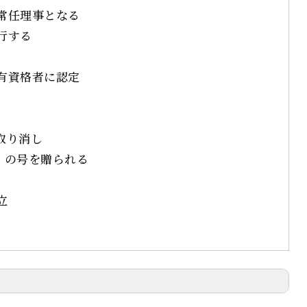
、常任理事となる
行する
財有資格者に認定
取り消し
の号を贈られる
立
がある場合、返信致しかねますのでご注意下さい。