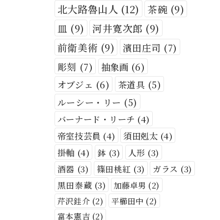
北大路魯山人
(12)
茶碗
(9)
皿
(9)
河井寛次郎
(9)
前衛美術
(9)
濱田庄司
(7)
彫刻
(7)
抽象画
(6)
オブジェ
(6)
茶道具
(5)
ルーシー・リー
(5)
バーナード・リーチ
(4)
帝室技芸員
(4)
須田剋太
(4)
掛軸
(4)
鉢
(3)
人形
(3)
酒器
(3)
篠田桃紅
(3)
ガラス
(3)
黒田泰蔵
(3)
加藤卓男
(2)
芹沢銈介
(2)
平櫛田中
(2)
富本憲吉
(2)