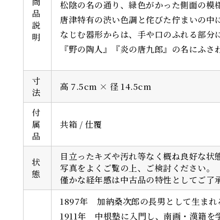
商
松陰の名の通り、緑色がかった側面の模
品
唐津特有の渋い色調と侘びた佇まいの中
本文
※
説
なじむ器形からは、手や口のふれる部分
明
『野の陶人』『炎の唐九郎』の名にふさ
寸
高 7.5cm × 径 14.5cm
法
付
属
共箱 / 仕覆
品
目立ったキズや汚れ等なく概ね良好な状
状
写真をよくご覧の上、ご検討ください。
態
僅かな経年感は中古品の特性としてご了
1897年 加納桑次郎の長男として生まれ
1911年 中根塾に入門し、南画・漢籍を
[/su_note]