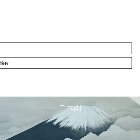
 銘有
日本画