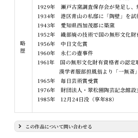
1929年 瀬戸古窯調査保存会が発足し
1934年 港区青山の私邸に「陶壁」を試
1943年 愛知県西加茂郡に築窯
1952年 織部焼の技術で国の無形文化
略
1956年 中日文化賞
歴
1960年 永仁の壺事件
1961年 国の無形文化財有資格者の認定
漢学者服部担風翁より「一無斎」
1965年 毎日芸術賞受賞
1976年 財団法人・翠松園陶芸記念館設
1985年 12月24日没（享年88）
この作品について問い合わせる
※
印の項目は必須です。Emailアドレスに誤り