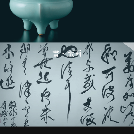
書・版画
[/su_note]