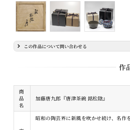
この作品について問い合わせる
※
印の項目は必須です。Emailアドレスに誤り
作
お名前
※
商
Emailアドレス
※
品
加藤唐九郎『唐津茶碗 銘松陰』
名
昭和の陶芸界に新風を吹かせ続け、名作を
お電話番号（任意）