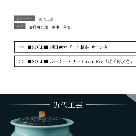
お名前
※
カテゴリー
近代工芸
タグ
加藤唐九郎
唐津
茶碗
Emailアドレス
※
■SOLD■ 須田剋太『一』軸装 サイン有
■SOLD■ ルーシー・リー Lucie Rie『片手付水注』
お電話番号（任意）
本文
※
近代工芸