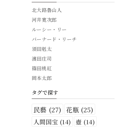
北大路魯山人
河井寛次郎
ルーシー・リー
バーナード・リーチ
須田剋太
濱田庄司
篠田桃紅
岡本太郎
タグで探す
民藝
(27)
花瓶
(25)
人間国宝
(14)
壺
(14)