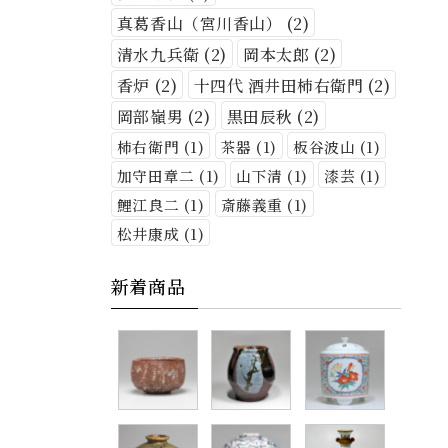
真葛香山（宮川香山）
(2)
清水九兵衛
(2)
岡本太郎
(2)
香炉
(2)
十四代 酒井田柿右衛門
(2)
岡部嶺男
(2)
黒田辰秋
(2)
柿右衛門
(1)
茶器
(1)
板谷波山
(1)
加守田章二
(1)
山下清
(1)
漆芸
(1)
鯉江良二
(1)
斎藤義重
(1)
松井康成
(1)
新着商品