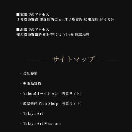
■電車でのアクセス
ＪＲ横須賀線 鎌倉駅西口 or 江ノ島電鉄 和田塚駅 徒歩８分
■お車でのアクセス
横浜横須賀道路 朝比奈ICより15分 駐車場有
サイトマップ
・
会社概要
・
美術品買取
・
Yahoo!オークション（外部サイト）
・
瀧屋美術 Web Shop（外部サイト）
・
Takiya Art
・
Takiya Art Museum