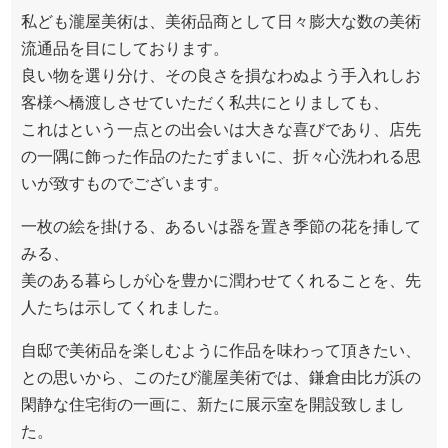
私ども瀧屋美術は、美術品商として日々膨大な数の美術
流通品を目にしております。
良い物を選り分け、その良さを損なわぬよう手入れしお
客様へ橋渡しさせていただく私共にとりましても、
これはという一点との出会いは大きな喜びであり、店先
の一隅に飾った作品のたたずまいに、折々心洗われる思
いが致すものでございます。
一枚の絵を掛ける、あるいは器を置き季節の花を挿して
みる、
美のある暮らしが心を豊かに潤わせてくれることを、先
人たちは示してくれました。
自邸で美術品を楽しむように作品を味わって頂きたい、
との思いから、このたび瀧屋美術では、鎌倉由比ガ浜の
閑静な住宅街の一画に、新たに展示室を開設致しまし
た。