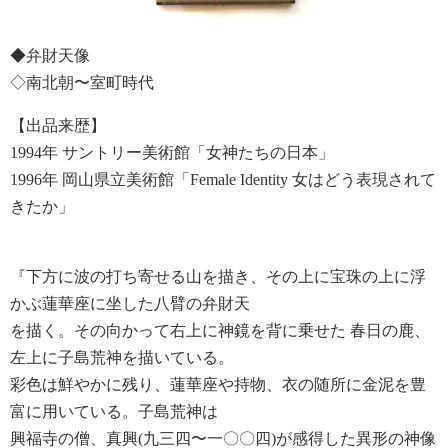
◆弁財天像
◇南北朝〜室町時代
【出品来歴】
1994年 サントリー美術館「女神たちの日本」
1996年 岡山県立美術館「Female Identity 女はどう表現されて
きたか」
『下方に波の打ち寄せる山を描き、その上に宝珠の上に浮
かぶ蓮華座に坐した八臂の弁財天
を描く。その向かって右上に神鏡を背に乗せた 春日の鹿、
左上に子島荒神を描いている。
彩色は鮮やかに残り、蓮華座や持物、衣の随所に金泥を豊
富に用いている。子島荒神は
興福寺の僧、真興(九三四〜一〇〇四)が感得した異形の神像